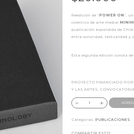
Reedición de “
POWER ON
”, u
colectivo de arte medial
MINI
publicación expandida de Chile
entre sonoridad, textualidad y v
Esta segunda edición consta d
PROYECTO FINANCIADO POR
Y LAS ARTES, CONVOCATORIA
AGREG
Categorías:
PUBLICACIONES
COMPARTIR ESTO: