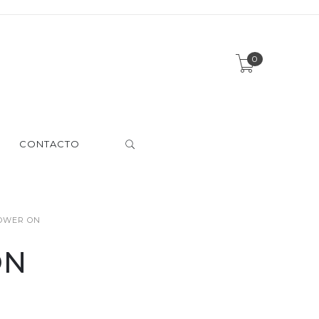
0
CONTACTO
OWER ON
ON