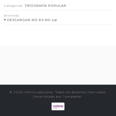
Categorías:
TIPOGRAFÍA POPULAR
Archivos:
DESCARGAR-NO-ES-NO.zip
© 2026 imPuro ediciones. Todos los derechos reservados.
Desarrollado por Jumpseller
.