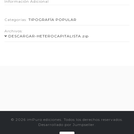
Información Adicional
Categorías:
TIPOGRAFÍA POPULAR
Archivos:
DESCARGAR-HETEROCAPITALISTA.zip
© 2026 imPuro ediciones. Todos los derechos reservados.
Desarrollado por Jumpseller
.